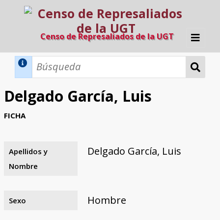
Censo de Represaliados de la UGT
Inicio
Métodos de búsqueda
Delgado García, Luis
Búsqueda Dinámica
Búsqueda Avanzada
Filtros A-Z
FICHA
Directorio A-Z
Provincias de nacimiento
Profesión
Cárceles
Condenados a muerte
Condenados a muerte (con busca
Ejecutados
El proyecto
dinámica)
Delgado García, Luis
Apellidos y
Razones y objetivos
El equipo
Colaboradores
Fuentes documentales
Nombre
Hombre
Sexo