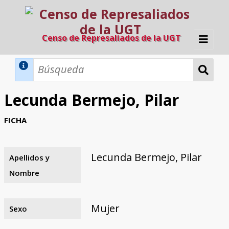
Censo de Represaliados de la UGT
Inicio
Métodos de búsqueda
Lecunda Bermejo, Pilar
Búsqueda Dinámica
Búsqueda Avanzada
Filtros A-Z
FICHA
Directorio A-Z
Provincias de nacimiento
Profesión
Cárceles
Condenados a muerte
Condenados a muerte (con busca
Ejecutados
El proyecto
dinámica)
Lecunda Bermejo, Pilar
Apellidos y
Razones y objetivos
El equipo
Colaboradores
Fuentes documentales
Nombre
Mujer
Sexo