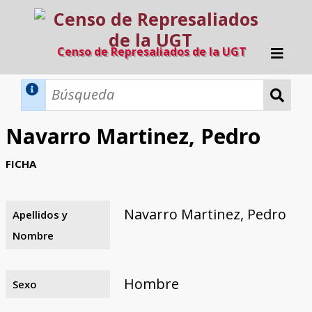
Censo de Represaliados de la UGT
Inicio
Métodos de búsqueda
Navarro Martinez, Pedro
Búsqueda Dinámica
Búsqueda Avanzada
Filtros A-Z
FICHA
Directorio A-Z
Provincias de nacimiento
Profesión
Cárceles
Condenados a muerte
Condenados a muerte (con busca
Ejecutados
El proyecto
dinámica)
Navarro Martinez, Pedro
Apellidos y
Razones y objetivos
El equipo
Colaboradores
Fuentes documentales
Nombre
Hombre
Sexo