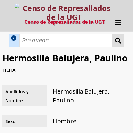
Censo de Represaliados de la UGT
Inicio
Métodos de búsqueda
Hermosilla Balujera, Paulino
Búsqueda Dinámica
Búsqueda Avanzada
Filtros A-Z
FICHA
Directorio A-Z
Provincias de nacimiento
Profesión
Cárceles
Condenados a muerte
Condenados a muerte (con busca
Ejecutados
El proyecto
dinámica)
Hermosilla Balujera,
Apellidos y
Razones y objetivos
El equipo
Colaboradores
Fuentes documentales
Paulino
Nombre
Hombre
Sexo