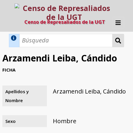
Censo de Represaliados de la UGT
Inicio
Métodos de búsqueda
Arzamendi Leiba, Cándido
Búsqueda Dinámica
Búsqueda Avanzada
Filtros A-Z
FICHA
Directorio A-Z
Provincias de nacimiento
Profesión
Cárceles
Condenados a muerte
Condenados a muerte (con busca
Ejecutados
El proyecto
dinámica)
Arzamendi Leiba, Cándido
Apellidos y
Razones y objetivos
El equipo
Colaboradores
Fuentes documentales
Nombre
Hombre
Sexo