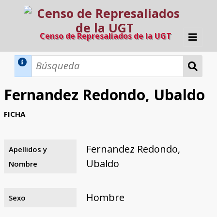
Censo de Represaliados de la UGT
Inicio
Métodos de búsqueda
Fernandez Redondo, Ubaldo
Búsqueda Dinámica
Búsqueda Avanzada
Filtros A-Z
FICHA
Directorio A-Z
Provincias de nacimiento
Profesión
Cárceles
Condenados a muerte
Condenados a muerte (con busca
Ejecutados
El proyecto
dinámica)
Fernandez Redondo,
Apellidos y
Razones y objetivos
El equipo
Colaboradores
Fuentes documentales
Ubaldo
Nombre
Hombre
Sexo