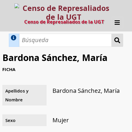
Censo de Represaliados de la UGT
Inicio
Métodos de búsqueda
Bardona Sánchez, María
Búsqueda Dinámica
Búsqueda Avanzada
Filtros A-Z
FICHA
Directorio A-Z
Provincias de nacimiento
Profesión
Cárceles
Condenados a muerte
Condenados a muerte (con busca
Ejecutados
El proyecto
dinámica)
Bardona Sánchez, María
Apellidos y
Razones y objetivos
El equipo
Colaboradores
Fuentes documentales
Nombre
Mujer
Sexo