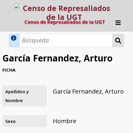
Censo de Represaliados de la UGT
Inicio
Métodos de búsqueda
García Fernandez, Arturo
Búsqueda Dinámica
Búsqueda Avanzada
Filtros A-Z
FICHA
Directorio A-Z
Provincias de nacimiento
Profesión
Cárceles
Condenados a muerte
Condenados a muerte (con busca
Ejecutados
El proyecto
dinámica)
García Fernandez, Arturo
Apellidos y
Razones y objetivos
El equipo
Colaboradores
Fuentes documentales
Nombre
Hombre
Sexo