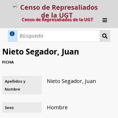
Censo de Represaliados de la UGT
Inicio
Métodos de búsqueda
Nieto Segador, Juan
Búsqueda Dinámica
Búsqueda Avanzada
Filtros A-Z
FICHA
Directorio A-Z
Provincias de nacimiento
Profesión
Cárceles
Condenados a muerte
Condenados a muerte (con busca
Ejecutados
El proyecto
dinámica)
Nieto Segador, Juan
Apellidos y
Razones y objetivos
El equipo
Colaboradores
Fuentes documentales
Nombre
Hombre
Sexo