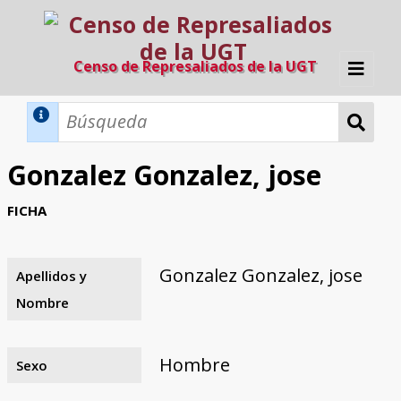
Censo de Represaliados de la UGT
Inicio
Métodos de búsqueda
Gonzalez Gonzalez, jose
Búsqueda Dinámica
Búsqueda Avanzada
Filtros A-Z
FICHA
Directorio A-Z
Provincias de nacimiento
Profesión
Cárceles
Condenados a muerte
Condenados a muerte (con busca
Ejecutados
El proyecto
dinámica)
Gonzalez Gonzalez, jose
Apellidos y
Razones y objetivos
El equipo
Colaboradores
Fuentes documentales
Nombre
Hombre
Sexo