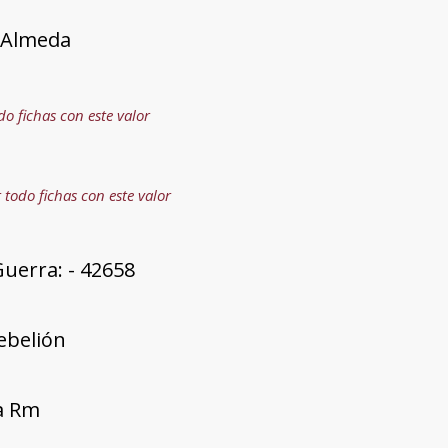
a Almeda
do fichas con este valor
 todo fichas con este valor
uerra: - 42658
rebelión
ía Rm