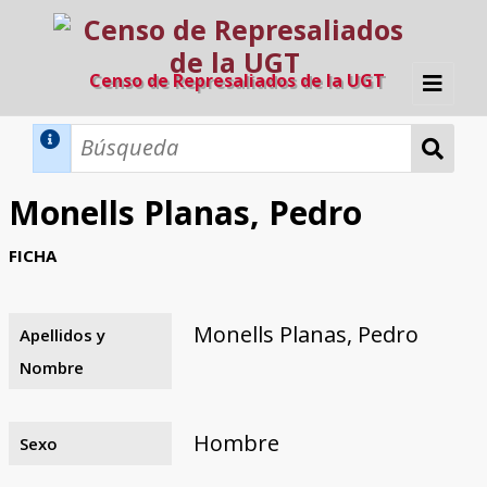
Censo de Represaliados de la UGT
Inicio
Métodos de búsqueda
Monells Planas, Pedro
Búsqueda Dinámica
Búsqueda Avanzada
Filtros A-Z
FICHA
Directorio A-Z
Provincias de nacimiento
Profesión
Cárceles
Condenados a muerte
Condenados a muerte (con busca
Ejecutados
El proyecto
dinámica)
Monells Planas, Pedro
Apellidos y
Razones y objetivos
El equipo
Colaboradores
Fuentes documentales
Nombre
Hombre
Sexo