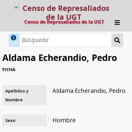
Censo de Represaliados de la UGT
Inicio
Métodos de búsqueda
Aldama Echerandio, Pedro
Búsqueda Dinámica
Búsqueda Avanzada
Filtros A-Z
FICHA
Directorio A-Z
Provincias de nacimiento
Profesión
Cárceles
Condenados a muerte
Condenados a muerte (con busca
Ejecutados
El proyecto
dinámica)
Aldama Echerandio, Pedro
Apellidos y
Razones y objetivos
El equipo
Colaboradores
Fuentes documentales
Nombre
Hombre
Sexo