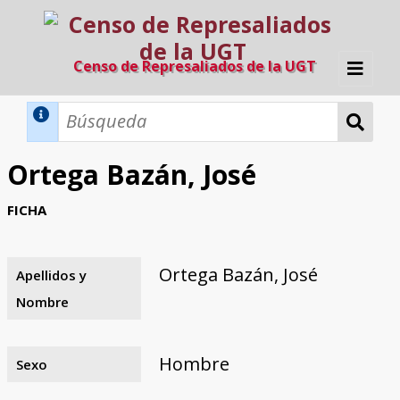
Censo de Represaliados de la UGT
Inicio
Métodos de búsqueda
Ortega Bazán, José
Búsqueda Dinámica
Búsqueda Avanzada
Filtros A-Z
FICHA
Directorio A-Z
Provincias de nacimiento
Profesión
Cárceles
Condenados a muerte
Condenados a muerte (con busca
Ejecutados
El proyecto
dinámica)
Ortega Bazán, José
Apellidos y
Razones y objetivos
El equipo
Colaboradores
Fuentes documentales
Nombre
Hombre
Sexo