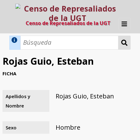
Censo de Represaliados de la UGT
Inicio
Métodos de búsqueda
Rojas Guio, Esteban
Búsqueda Dinámica
Búsqueda Avanzada
Filtros A-Z
FICHA
Directorio A-Z
Provincias de nacimiento
Profesión
Cárceles
Condenados a muerte
Condenados a muerte (con busca
Ejecutados
El proyecto
dinámica)
Rojas Guio, Esteban
Apellidos y
Razones y objetivos
El equipo
Colaboradores
Fuentes documentales
Nombre
Hombre
Sexo