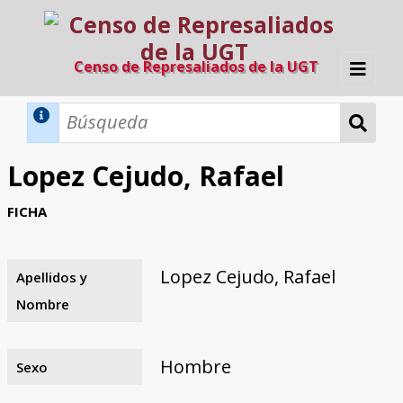
Censo de Represaliados de la UGT
Inicio
Métodos de búsqueda
Lopez Cejudo, Rafael
Búsqueda Dinámica
Búsqueda Avanzada
Filtros A-Z
FICHA
Directorio A-Z
Provincias de nacimiento
Profesión
Cárceles
Condenados a muerte
Condenados a muerte (con busca
Ejecutados
El proyecto
dinámica)
Lopez Cejudo, Rafael
Apellidos y
Razones y objetivos
El equipo
Colaboradores
Fuentes documentales
Nombre
Hombre
Sexo