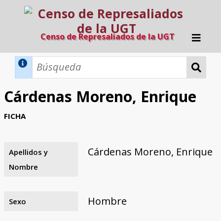
Censo de Represaliados de la UGT
Inicio
Métodos de búsqueda
Cárdenas Moreno, Enrique
Búsqueda Dinámica
Búsqueda Avanzada
Filtros A-Z
FICHA
Directorio A-Z
Provincias de nacimiento
Profesión
Cárceles
Condenados a muerte
Condenados a muerte (con busca
Ejecutados
El proyecto
dinámica)
Cárdenas Moreno, Enrique
Apellidos y
Razones y objetivos
El equipo
Colaboradores
Fuentes documentales
Nombre
Hombre
Sexo