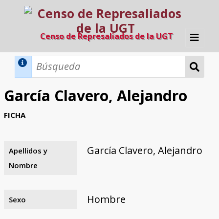
Censo de Represaliados de la UGT
Inicio
Métodos de búsqueda
García Clavero, Alejandro
Búsqueda Dinámica
Búsqueda Avanzada
Filtros A-Z
FICHA
Directorio A-Z
Provincias de nacimiento
Profesión
Cárceles
Condenados a muerte
Condenados a muerte (con busca
Ejecutados
El proyecto
dinámica)
García Clavero, Alejandro
Apellidos y
Razones y objetivos
El equipo
Colaboradores
Fuentes documentales
Nombre
Hombre
Sexo