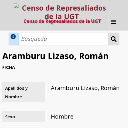
Censo de Represaliados de la UGT
Inicio
Métodos de búsqueda
Aramburu Lizaso, Román
Búsqueda Dinámica
Búsqueda Avanzada
Filtros A-Z
FICHA
Directorio A-Z
Provincias de nacimiento
Profesión
Cárceles
Condenados a muerte
Condenados a muerte (con busca
Ejecutados
El proyecto
dinámica)
Aramburu Lizaso, Román
Apellidos y
Razones y objetivos
El equipo
Colaboradores
Fuentes documentales
Nombre
Hombre
Sexo