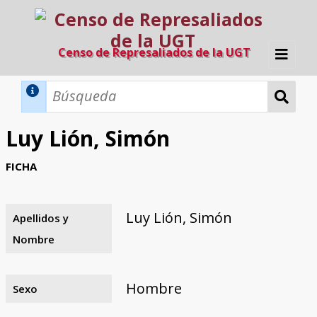
Censo de Represaliados de la UGT
Inicio
Métodos de búsqueda
Luy Lión, Simón
Búsqueda Dinámica
Búsqueda Avanzada
Filtros A-Z
FICHA
Directorio A-Z
Provincias de nacimiento
Profesión
Cárceles
Condenados a muerte
Condenados a muerte (con busca
Ejecutados
El proyecto
dinámica)
Luy Lión, Simón
Apellidos y
Razones y objetivos
El equipo
Colaboradores
Fuentes documentales
Nombre
Hombre
Sexo