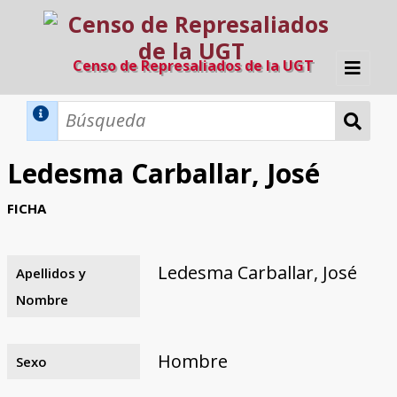
Censo de Represaliados de la UGT
Inicio
Métodos de búsqueda
Ledesma Carballar, José
Búsqueda Dinámica
Búsqueda Avanzada
Filtros A-Z
FICHA
Directorio A-Z
Provincias de nacimiento
Profesión
Cárceles
Condenados a muerte
Condenados a muerte (con busca
Ejecutados
El proyecto
dinámica)
Ledesma Carballar, José
Apellidos y
Razones y objetivos
El equipo
Colaboradores
Fuentes documentales
Nombre
Hombre
Sexo