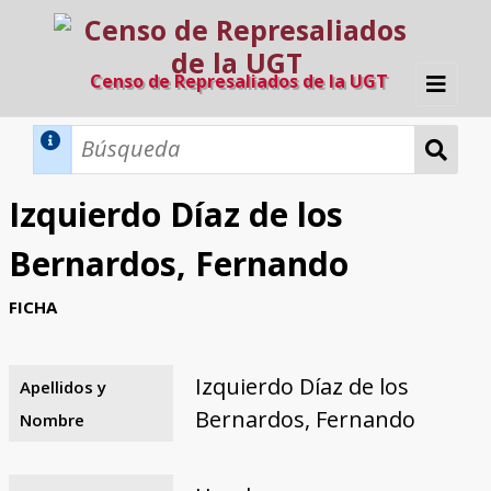
Censo de Represaliados de la UGT
Inicio
Métodos de búsqueda
Izquierdo Díaz de los
Búsqueda Dinámica
Búsqueda Avanzada
Filtros A-Z
Bernardos, Fernando
Directorio A-Z
Provincias de nacimiento
Profesión
Cárceles
Condenados a muerte
Condenados a muerte (con busca
Ejecutados
El proyecto
FICHA
dinámica)
Razones y objetivos
El equipo
Colaboradores
Fuentes documentales
Izquierdo Díaz de los
Apellidos y
Bernardos, Fernando
Nombre