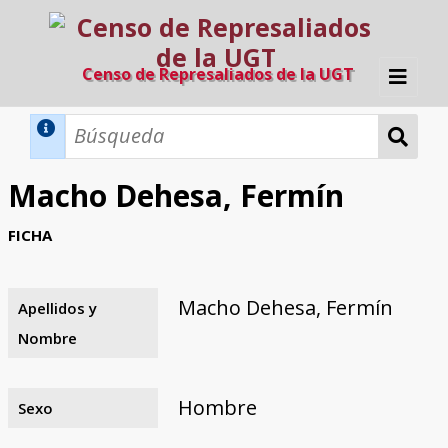
Censo de Represaliados de la UGT
Inicio
Métodos de búsqueda
Macho Dehesa, Fermín
Búsqueda Dinámica
Búsqueda Avanzada
Filtros A-Z
FICHA
Directorio A-Z
Provincias de nacimiento
Profesión
Cárceles
Condenados a muerte
Condenados a muerte (con busca
Ejecutados
El proyecto
dinámica)
Macho Dehesa, Fermín
Apellidos y
Razones y objetivos
El equipo
Colaboradores
Fuentes documentales
Nombre
Hombre
Sexo