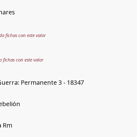
nares
do fichas con este valor
o fichas con este valor
Guerra: Permanente 3 - 18347
rebelión
ía Rm