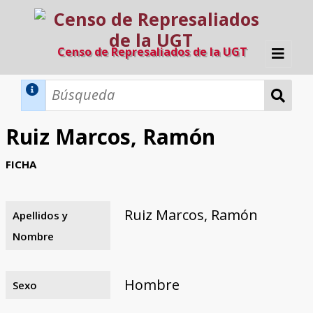
Censo de Represaliados de la UGT
Inicio
Métodos de búsqueda
Ruiz Marcos, Ramón
Búsqueda Dinámica
Búsqueda Avanzada
Filtros A-Z
FICHA
Directorio A-Z
Provincias de nacimiento
Profesión
Cárceles
Condenados a muerte
Condenados a muerte (con busca
Ejecutados
El proyecto
dinámica)
Ruiz Marcos, Ramón
Apellidos y
Razones y objetivos
El equipo
Colaboradores
Fuentes documentales
Nombre
Hombre
Sexo