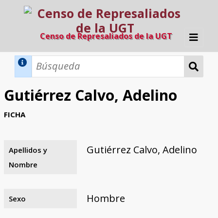
Censo de Represaliados de la UGT
Inicio
Métodos de búsqueda
Gutiérrez Calvo, Adelino
Búsqueda Dinámica
Búsqueda Avanzada
Filtros A-Z
FICHA
Directorio A-Z
Provincias de nacimiento
Profesión
Cárceles
Condenados a muerte
Condenados a muerte (con busca
Ejecutados
El proyecto
dinámica)
Gutiérrez Calvo, Adelino
Apellidos y
Razones y objetivos
El equipo
Colaboradores
Fuentes documentales
Nombre
Hombre
Sexo