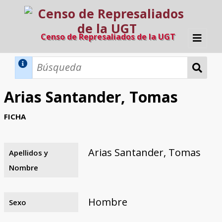
Censo de Represaliados de la UGT
Inicio
Métodos de búsqueda
Arias Santander, Tomas
Búsqueda Dinámica
Búsqueda Avanzada
Filtros A-Z
FICHA
Directorio A-Z
Provincias de nacimiento
Profesión
Cárceles
Condenados a muerte
Condenados a muerte (con busca
Ejecutados
El proyecto
dinámica)
Arias Santander, Tomas
Apellidos y
Razones y objetivos
El equipo
Colaboradores
Fuentes documentales
Nombre
Hombre
Sexo