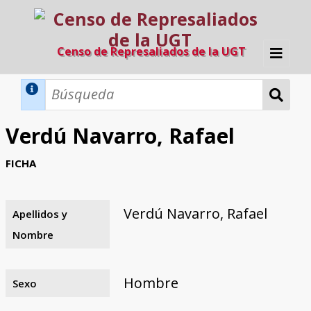
Censo de Represaliados de la UGT
Inicio
Métodos de búsqueda
Verdú Navarro, Rafael
Búsqueda Dinámica
Búsqueda Avanzada
Filtros A-Z
FICHA
Directorio A-Z
Provincias de nacimiento
Profesión
Cárceles
Condenados a muerte
Condenados a muerte (con busca
Ejecutados
El proyecto
dinámica)
Verdú Navarro, Rafael
Apellidos y
Razones y objetivos
El equipo
Colaboradores
Fuentes documentales
Nombre
Hombre
Sexo