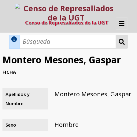
Censo de Represaliados de la UGT
Inicio
Métodos de búsqueda
Montero Mesones, Gaspar
Búsqueda Dinámica
Búsqueda Avanzada
Filtros A-Z
FICHA
Directorio A-Z
Provincias de nacimiento
Profesión
Cárceles
Condenados a muerte
Condenados a muerte (con busca
Ejecutados
El proyecto
dinámica)
Montero Mesones, Gaspar
Apellidos y
Razones y objetivos
El equipo
Colaboradores
Fuentes documentales
Nombre
Hombre
Sexo