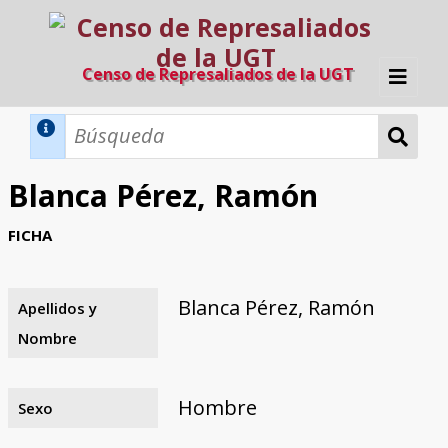
Censo de Represaliados de la UGT
Inicio
Métodos de búsqueda
Blanca Pérez, Ramón
Búsqueda Dinámica
Búsqueda Avanzada
Filtros A-Z
FICHA
Directorio A-Z
Provincias de nacimiento
Profesión
Cárceles
Condenados a muerte
Condenados a muerte (con busca
Ejecutados
El proyecto
dinámica)
Blanca Pérez, Ramón
Apellidos y
Razones y objetivos
El equipo
Colaboradores
Fuentes documentales
Nombre
Hombre
Sexo