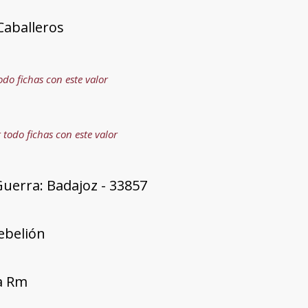
 Caballeros
odo fichas con este valor
 todo fichas con este valor
uerra: Badajoz - 33857
rebelión
ía Rm