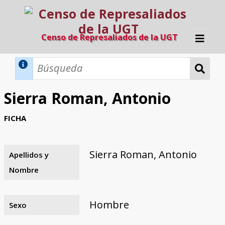
Censo de Represaliados de la UGT
Inicio
Métodos de búsqueda
Sierra Roman, Antonio
Búsqueda Dinámica
Búsqueda Avanzada
Filtros A-Z
FICHA
Directorio A-Z
Provincias de nacimiento
Profesión
Cárceles
Condenados a muerte
Condenados a muerte (con busca
Ejecutados
El proyecto
dinámica)
Sierra Roman, Antonio
Apellidos y
Razones y objetivos
El equipo
Colaboradores
Fuentes documentales
Nombre
Hombre
Sexo