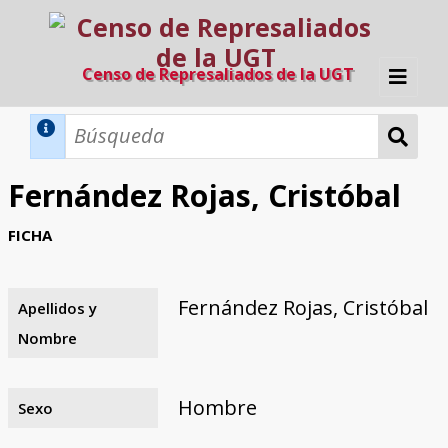
Censo de Represaliados de la UGT
Inicio
Métodos de búsqueda
Fernández Rojas, Cristóbal
Búsqueda Dinámica
Búsqueda Avanzada
Filtros A-Z
FICHA
Directorio A-Z
Provincias de nacimiento
Profesión
Cárceles
Condenados a muerte
Condenados a muerte (con busca
Ejecutados
El proyecto
dinámica)
Fernández Rojas, Cristóbal
Apellidos y
Razones y objetivos
El equipo
Colaboradores
Fuentes documentales
Nombre
Hombre
Sexo