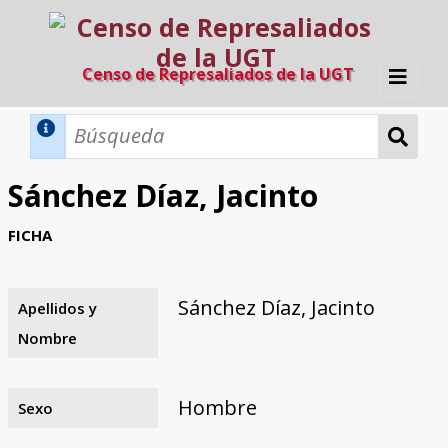
Censo de Represaliados de la UGT
Inicio
Métodos de búsqueda
Sánchez Díaz, Jacinto
Búsqueda Dinámica
Búsqueda Avanzada
Filtros A-Z
FICHA
Directorio A-Z
Provincias de nacimiento
Profesión
Cárceles
Condenados a muerte
Condenados a muerte (con busca
Ejecutados
El proyecto
dinámica)
Sánchez Díaz, Jacinto
Apellidos y
Razones y objetivos
El equipo
Colaboradores
Fuentes documentales
Nombre
Hombre
Sexo