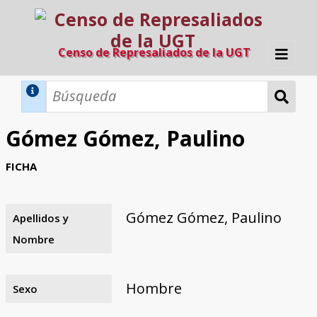
Censo de Represaliados de la UGT
Inicio
Métodos de búsqueda
Gómez Gómez, Paulino
Búsqueda Dinámica
Búsqueda Avanzada
Filtros A-Z
FICHA
Directorio A-Z
Provincias de nacimiento
Profesión
Cárceles
Condenados a muerte
Condenados a muerte (con busca
Ejecutados
El proyecto
dinámica)
Gómez Gómez, Paulino
Apellidos y
Razones y objetivos
El equipo
Colaboradores
Fuentes documentales
Nombre
Hombre
Sexo