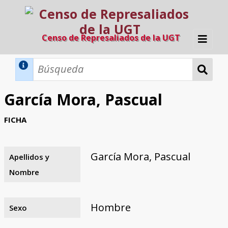
Censo de Represaliados de la UGT
Inicio
Métodos de búsqueda
García Mora, Pascual
Búsqueda Dinámica
Búsqueda Avanzada
Filtros A-Z
FICHA
Directorio A-Z
Provincias de nacimiento
Profesión
Cárceles
Condenados a muerte
Condenados a muerte (con busca
Ejecutados
El proyecto
dinámica)
García Mora, Pascual
Apellidos y
Razones y objetivos
El equipo
Colaboradores
Fuentes documentales
Nombre
Hombre
Sexo