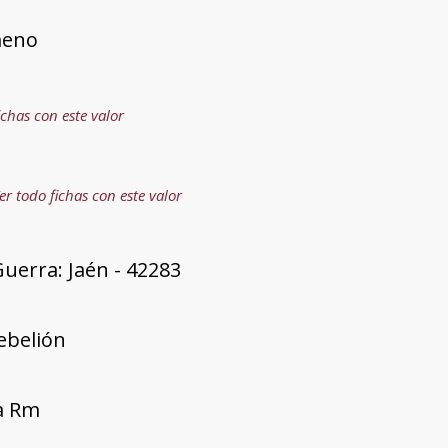
meno
ichas con este valor
er todo fichas con este valor
uerra: Jaén - 42283
rebelión
ía Rm