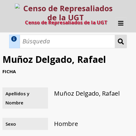
Censo de Represaliados de la UGT
Inicio
Métodos de búsqueda
Muñoz Delgado, Rafael
Búsqueda Dinámica
Búsqueda Avanzada
Filtros A-Z
FICHA
Directorio A-Z
Provincias de nacimiento
Profesión
Cárceles
Condenados a muerte
Condenados a muerte (con busca
Ejecutados
El proyecto
dinámica)
Muñoz Delgado, Rafael
Apellidos y
Razones y objetivos
El equipo
Colaboradores
Fuentes documentales
Nombre
Hombre
Sexo