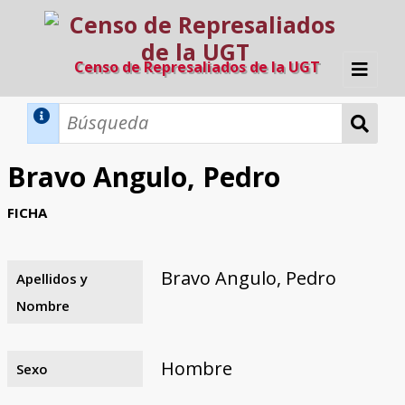
Censo de Represaliados de la UGT
Inicio
Métodos de búsqueda
Bravo Angulo, Pedro
Búsqueda Dinámica
Búsqueda Avanzada
Filtros A-Z
FICHA
Directorio A-Z
Provincias de nacimiento
Profesión
Cárceles
Condenados a muerte
Condenados a muerte (con busca
Ejecutados
El proyecto
dinámica)
Bravo Angulo, Pedro
Apellidos y
Razones y objetivos
El equipo
Colaboradores
Fuentes documentales
Nombre
Hombre
Sexo