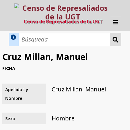
Censo de Represaliados de la UGT
Inicio
Métodos de búsqueda
Cruz Millan, Manuel
Búsqueda Dinámica
Búsqueda Avanzada
Filtros A-Z
FICHA
Directorio A-Z
Provincias de nacimiento
Profesión
Cárceles
Condenados a muerte
Condenados a muerte (con busca
Ejecutados
El proyecto
dinámica)
Cruz Millan, Manuel
Apellidos y
Razones y objetivos
El equipo
Colaboradores
Fuentes documentales
Nombre
Hombre
Sexo