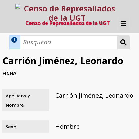
Censo de Represaliados de la UGT
Inicio
Métodos de búsqueda
Carrión Jiménez, Leonardo
Búsqueda Dinámica
Búsqueda Avanzada
Filtros A-Z
FICHA
Directorio A-Z
Provincias de nacimiento
Profesión
Cárceles
Condenados a muerte
Condenados a muerte (con busca
Ejecutados
El proyecto
dinámica)
Carrión Jiménez, Leonardo
Apellidos y
Razones y objetivos
El equipo
Colaboradores
Fuentes documentales
Nombre
Hombre
Sexo