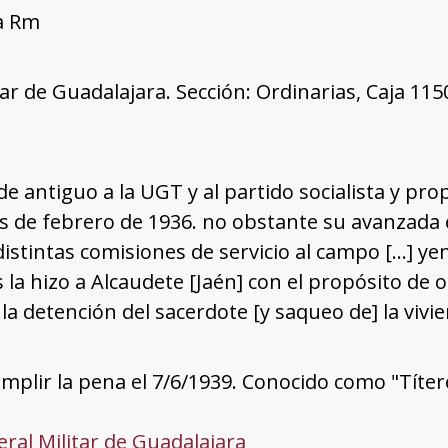
ía Rm
tar de Guadalajara. Sección: Ordinarias, Caja 11
sde antiguo a la UGT y al partido socialista y pr
es de febrero de 1936. no obstante su avanzada 
istintas comisiones de servicio al campo […] y
 la hizo a Alcaudete [Jaén] con el propósito de 
 la detención del sacerdote [y saqueo de] la viv
plir la pena el 7/6/1939. Conocido como "Títer
ral Militar de Guadalajara