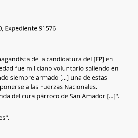
50, Expediente 91576
opagandista de la candidatura del [FP] en
edad fue miliciano voluntario saliendo en
endo siempre armado […] una de estas
oponerse a las Fuerzas Nacionales.
ienda del cura párroco de San Amador […]".
es".