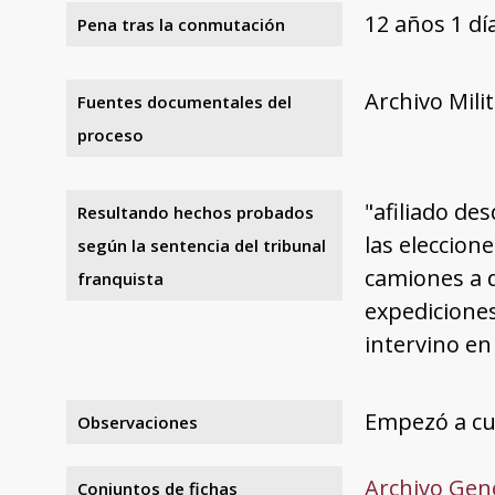
12 años 1 d
Pena tras la conmutación
Archivo Mili
Fuentes documentales del
proceso
"afiliado de
Resultando hechos probados
las eleccion
según la sentencia del tribunal
camiones a d
franquista
expediciones
intervino en
Empezó a cum
Observaciones
Archivo Gene
Conjuntos de fichas