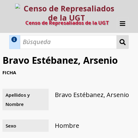
Censo de Represaliados de la UGT
Inicio
Métodos de búsqueda
Bravo Estébanez, Arsenio
Búsqueda Dinámica
Búsqueda Avanzada
Filtros A-Z
FICHA
Directorio A-Z
Provincias de nacimiento
Profesión
Cárceles
Condenados a muerte
Condenados a muerte (con busca
Ejecutados
El proyecto
dinámica)
Bravo Estébanez, Arsenio
Apellidos y
Razones y objetivos
El equipo
Colaboradores
Fuentes documentales
Nombre
Hombre
Sexo