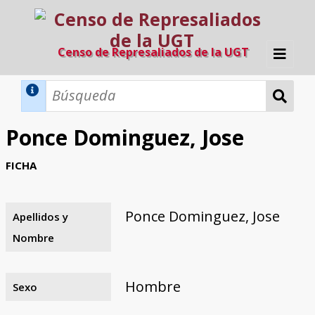
Censo de Represaliados de la UGT
Inicio
Métodos de búsqueda
Ponce Dominguez, Jose
Búsqueda Dinámica
Búsqueda Avanzada
Filtros A-Z
FICHA
Directorio A-Z
Provincias de nacimiento
Profesión
Cárceles
Condenados a muerte
Condenados a muerte (con busca
Ejecutados
El proyecto
dinámica)
Ponce Dominguez, Jose
Apellidos y
Razones y objetivos
El equipo
Colaboradores
Fuentes documentales
Nombre
Hombre
Sexo