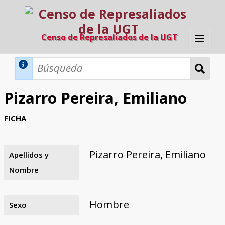
Censo de Represaliados de la UGT
Inicio
Métodos de búsqueda
Pizarro Pereira, Emiliano
Búsqueda Dinámica
Búsqueda Avanzada
Filtros A-Z
FICHA
Directorio A-Z
Provincias de nacimiento
Profesión
Cárceles
Condenados a muerte
Condenados a muerte (con busca
Ejecutados
El proyecto
dinámica)
Pizarro Pereira, Emiliano
Apellidos y
Razones y objetivos
El equipo
Colaboradores
Fuentes documentales
Nombre
Hombre
Sexo