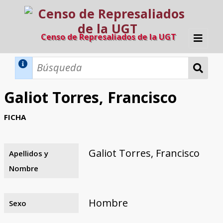
Censo de Represaliados de la UGT
Inicio
Métodos de búsqueda
Galiot Torres, Francisco
Búsqueda Dinámica
Búsqueda Avanzada
Filtros A-Z
FICHA
Directorio A-Z
Provincias de nacimiento
Profesión
Cárceles
Condenados a muerte
Condenados a muerte (con busca
Ejecutados
El proyecto
dinámica)
Galiot Torres, Francisco
Apellidos y
Razones y objetivos
El equipo
Colaboradores
Fuentes documentales
Nombre
Hombre
Sexo