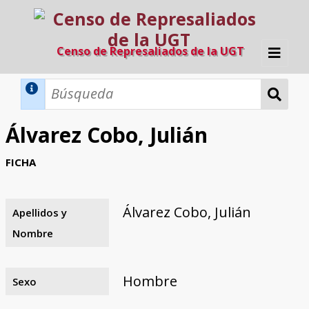
Censo de Represaliados de la UGT
Inicio
Métodos de búsqueda
Álvarez Cobo, Julián
Búsqueda Dinámica
Búsqueda Avanzada
Filtros A-Z
FICHA
Directorio A-Z
Provincias de nacimiento
Profesión
Cárceles
Condenados a muerte
Condenados a muerte (con busca
Ejecutados
El proyecto
dinámica)
Álvarez Cobo, Julián
Apellidos y
Razones y objetivos
El equipo
Colaboradores
Fuentes documentales
Nombre
Hombre
Sexo