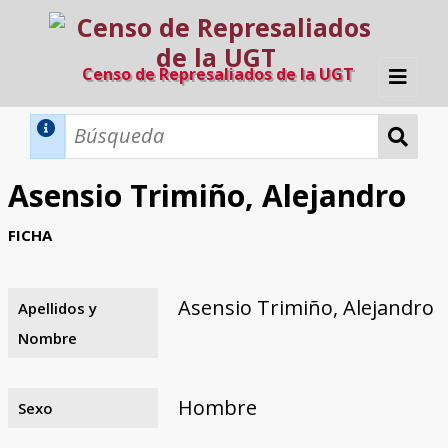
Censo de Represaliados de la UGT
Inicio
Métodos de búsqueda
Asensio Trimiño, Alejandro
Búsqueda Dinámica
Búsqueda Avanzada
Filtros A-Z
FICHA
Directorio A-Z
Provincias de nacimiento
Profesión
Cárceles
Condenados a muerte
Condenados a muerte (con busca
Ejecutados
El proyecto
dinámica)
Asensio Trimiño, Alejandro
Apellidos y
Razones y objetivos
El equipo
Colaboradores
Fuentes documentales
Nombre
Hombre
Sexo