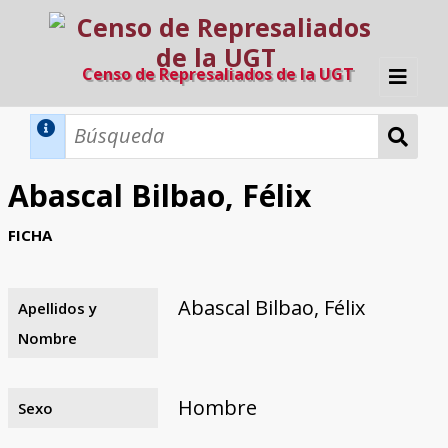
Censo de Represaliados de la UGT
Inicio
Métodos de búsqueda
Abascal Bilbao, Félix
Búsqueda Dinámica
Búsqueda Avanzada
Filtros A-Z
FICHA
Directorio A-Z
Provincias de nacimiento
Profesión
Cárceles
Condenados a muerte
Condenados a muerte (con busca
Ejecutados
El proyecto
dinámica)
Abascal Bilbao, Félix
Apellidos y
Razones y objetivos
El equipo
Colaboradores
Fuentes documentales
Nombre
Hombre
Sexo