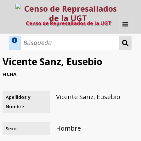
Censo de Represaliados de la UGT
Inicio
Métodos de búsqueda
Vicente Sanz, Eusebio
Búsqueda Dinámica
Búsqueda Avanzada
Filtros A-Z
FICHA
Directorio A-Z
Provincias de nacimiento
Profesión
Cárceles
Condenados a muerte
Condenados a muerte (con busca
Ejecutados
El proyecto
dinámica)
Vicente Sanz, Eusebio
Apellidos y
Razones y objetivos
El equipo
Colaboradores
Fuentes documentales
Nombre
Hombre
Sexo